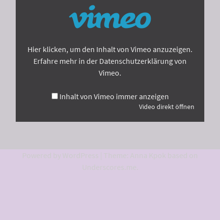
von
Vimeo
anzeigen
Hier klicken, um den Inhalt von Vimeo anzuzeigen.
Erfahre mehr in der
Datenschutzerklärung von
Vimeo
.
Inhalt von Vimeo immer anzeigen
Video direkt öffnen
Powered by WordPress
|
Theme: Anna Kpok based on
Underscores.me
.