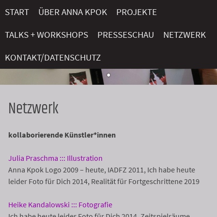
Skip
START
ÜBER ANNA KPOK
PROJEKTE
to
content
TALKS + WORKSHOPS
PRESSESCHAU
NETZWERK
KONTAKT/DATENSCHUTZ
Netzwerk
kollaborierende
Künstler*innen
Julia Praschma ::: Illustration
Anna Kpok Logo 2009 – heute, IADFZ 2011, Ich habe heute
leider Foto für Dich 2014, Realität für Fortgeschrittene 2019
Heike Kandalowski ::: Fotografie
Ich habe heute leider Foto für Dich 2014, Zeitspielräume