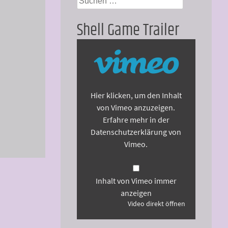
nach:
Shell Game Trailer
Inhalt
von
Vimeo
anzeigen
Hier klicken, um den Inhalt
von Vimeo anzuzeigen.
Erfahre mehr in der
Datenschutzerklärung von
Vimeo
.
Inhalt von Vimeo immer
anzeigen
Video direkt öffnen