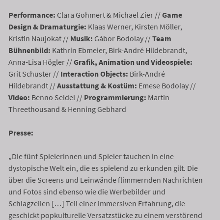
Performance:
Clara Gohmert & Michael Zier //
Game
Design & Dramaturgie:
Klaas Werner, Kirsten Möller,
Kristin Naujokat //
Musik:
Gábor Bodolay //
Team
Bühnenbild:
Kathrin Ebmeier, Birk-André Hildebrandt,
Anna-Lisa Högler //
Grafik, Animation und Videospiele:
Grit Schuster //
Interaction Objects:
Birk-André
Hildebrandt //
Ausstattung & Kostüm:
Emese Bodolay //
Video:
Benno Seidel //
Programmierung:
Martin
Threethousand & Henning Gebhard
Presse:
„Die fünf Spielerinnen und Spieler tauchen in eine
dystopische Welt ein, die es spielend zu erkunden gilt. Die
über die Screens und Leinwände flimmernden Nachrichten
und Fotos sind ebenso wie die Werbebilder und
Schlagzeilen […] Teil einer immersiven Erfahrung, die
geschickt popkulturelle Versatzstücke zu einem verstörend