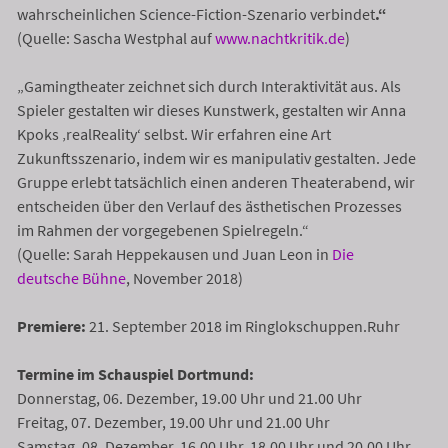
wahrscheinlichen Science-Fiction-Szenario verbindet
.“
(Quelle: Sascha Westphal auf
www.nachtkritik.de
)
„Gamingtheater zeichnet sich durch Interaktivität aus. Als
Spieler gestalten wir dieses Kunstwerk, gestalten wir Anna
Kpoks ‚realReality‘ selbst. Wir erfahren eine Art
Zukunftsszenario, indem wir es manipulativ gestalten. Jede
Gruppe erlebt tatsächlich einen anderen Theaterabend, wir
entscheiden über den Verlauf des ästhetischen Prozesses
im Rahmen der vorgegebenen Spielregeln.“
(Quelle: Sarah Heppekausen und Juan Leon in
Die
deutsche Bühne
, November 2018)
Premiere:
21. September 2018 im Ringlokschuppen.Ruhr
Termine im Schauspiel Dortmund:
Donnerstag, 06. Dezember, 19.00 Uhr und 21.00 Uhr
Freitag, 07. Dezember, 19.00 Uhr und 21.00 Uhr
Samstag, 08. Dezember, 16.00 Uhr, 18.00 Uhr und 20.00 Uhr