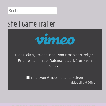
Suchen
nach:
Shell Game Trailer
Inhalt
von
Vimeo
anzeigen
Hier klicken, um den Inhalt von Vimeo anzuzeigen.
Erfahre mehr in der
Datenschutzerklärung von
Vimeo
.
Inhalt von Vimeo immer anzeigen
Video direkt öffnen
Powered by WordPress
|
Theme: Anna Kpok based on